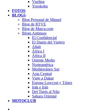
Vueling
Yorokobu
FOTOS
BLOGS
Blog Personal de Miquel
Blog de RTVE
Blog de Marca.com
Blogs Antiguos
El Confidencial
El Diario del Viajero
Altaïr
África I
África II
Oriente Medio
Norteamérica
Mediterráneo Sur
Asia Central
Viaje a Dakar
Europa Lowcost y Túnez
Irak e Irán
Del Tigris al Nilo
Sahara Oriental
MOTOCLUB