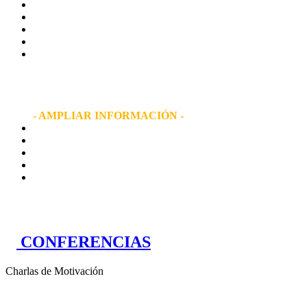
MIQUEL SILVESTRE
NOMBRADO
EMBAJADOR
BIOSPHERE
POR SU APOYO
AL DESARROLLO DE UN TURISMO SOSTENIBLE
- AMPLIAR INFORMACIÓN -
CONFERENCIAS
Charlas de Motivación