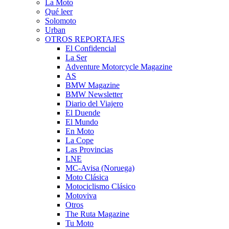
La Moto
Qué leer
Solomoto
Urban
OTROS REPORTAJES
El Confidencial
La Ser
Adventure Motorcycle Magazine
AS
BMW Magazine
BMW Newsletter
Diario del Viajero
El Duende
El Mundo
En Moto
La Cope
Las Provincias
LNE
MC-Avisa (Noruega)
Moto Clásica
Motociclismo Clásico
Motoviva
Otros
The Ruta Magazine
Tu Moto