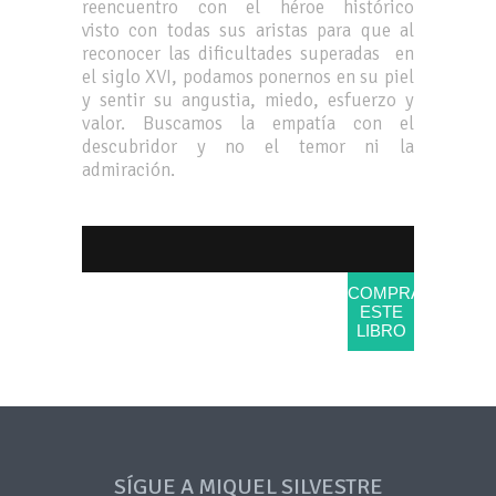
reencuentro con el héroe histórico
visto con todas sus aristas para que al
reconocer las dificultades superadas en
el siglo XVI, podamos ponernos en su piel
y sentir su angustia, miedo, esfuerzo y
valor. Buscamos la empatía con el
descubridor y no el temor ni la
admiración.
COMPRAR
ESTE
LIBRO
SÍGUE A MIQUEL SILVESTRE