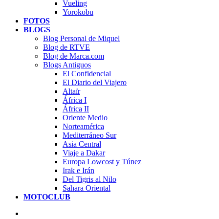
Vueling
Yorokobu
FOTOS
BLOGS
Blog Personal de Miquel
Blog de RTVE
Blog de Marca.com
Blogs Antiguos
El Confidencial
El Diario del Viajero
Altaïr
África I
África II
Oriente Medio
Norteamérica
Mediterráneo Sur
Asia Central
Viaje a Dakar
Europa Lowcost y Túnez
Irak e Irán
Del Tigris al Nilo
Sahara Oriental
MOTOCLUB