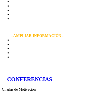
MIQUEL SILVESTRE
NOMBRADO
EMBAJADOR BI
AL DESARROLLO DE UN TURISMO SOSTENIBLE
- AMPLIAR INFORMACIÓN -
CONFERENCIAS
Charlas de Motivación