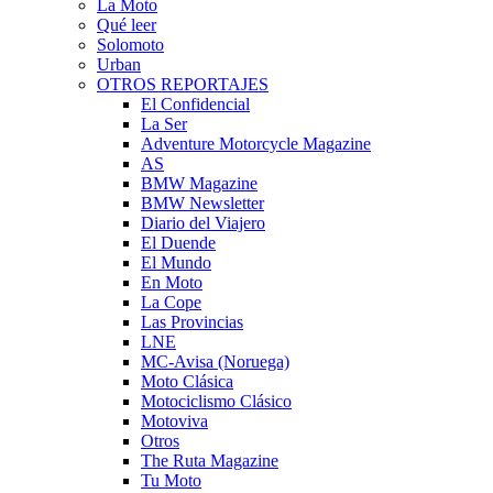
La Moto
Qué leer
Solomoto
Urban
OTROS REPORTAJES
El Confidencial
La Ser
Adventure Motorcycle Magazine
AS
BMW Magazine
BMW Newsletter
Diario del Viajero
El Duende
El Mundo
En Moto
La Cope
Las Provincias
LNE
MC-Avisa (Noruega)
Moto Clásica
Motociclismo Clásico
Motoviva
Otros
The Ruta Magazine
Tu Moto