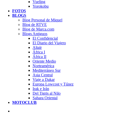
Vueling
Yorokobu
FOTOS
BLOGS
Blog Personal de Miquel
Blog de RTVE
Blog de Marca.com
Blogs Antiguos
El Confidencial
El Diario del Viajero
Altaïr
África I
África II
Oriente Medio
Norteamérica
Mediterráneo Sur
Asia Central
Viaje a Dakar
Europa Lowcost y Túnez
Irak e Irán
Del Tigris al Nilo
Sahara Oriental
MOTOCLUB