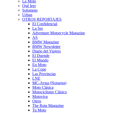
La Moto
Qué leer
Solomoto
Urban
OTROS REPORTAJES
El Confidencial
La Ser
Adventure Motorcycle Magazine
AS
BMW Magazine
BMW Newsletter
Diario del Viajero
El Duende
El Mundo
En Moto
La Cope
Las Provincias
LNE
MC-Avisa (Noruega)
Moto Clásica
Motociclismo Clásico
Motoviva
Otros
The Ruta Magazine
Tu Moto