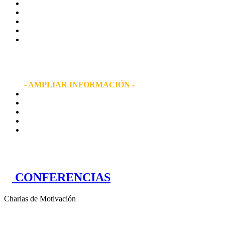
MIQUEL SILVESTRE
NOMBRADO
EMBAJADOR
BIOSPHERE
POR SU APOYO
AL DESARROLLO DE UN TURISMO SOSTENIBLE
- AMPLIAR INFORMACIÓN -
CONFERENCIAS
Charlas de Motivación